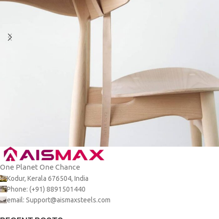
One Planet One Chance
A lacus bibendum pulvinar
Furniture
Kodur, Kerala 676504, India
Phone: (+91) 8891501440
email: Support@aismaxsteels.com