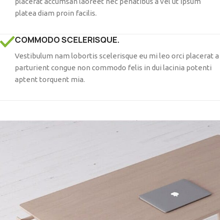
placerat accumsan laoreet nec penatibus a vel ut ipsum
platea diam proin facilis.
COMMODO SCELERISQUE.
Vestibulum nam lobortis scelerisque eu mi leo orci placerat a
parturient congue non commodo felis in dui lacinia potenti
aptent torquent mia.