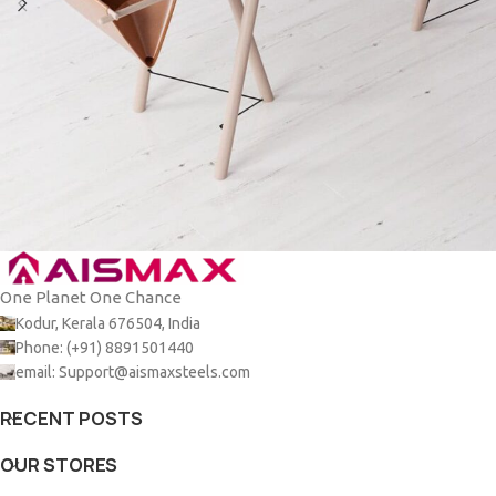
One Planet One Chance
Et vestibulum quis a suspendisse
Decor
Kodur, Kerala 676504, India
Phone: (+91) 8891501440
email: Support@aismaxsteels.com
RECENT POSTS
OUR STORES